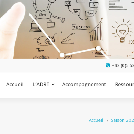
+33 (0)5 5
Accueil
L’ADRT
Accompagnement
Ressour
3
Accueil
/
Saison 20